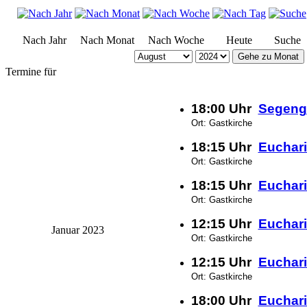
Nach Jahr
Nach Monat
Nach Woche
Heute
Suche
Gehe zu Monat
Termine für
18:00 Uhr
Segengo
Ort: Gastkirche
18:15 Uhr
Euchari
Ort: Gastkirche
18:15 Uhr
Euchari
Ort: Gastkirche
12:15 Uhr
Euchari
Januar 2023
Ort: Gastkirche
12:15 Uhr
Euchari
Ort: Gastkirche
18:00 Uhr
Euchari