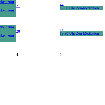
hkeit zum
22
21
19:30 Uhr Zen-Meditation
hkeit zum
hkeit zum
29
28
19:30 Uhr Zen-Meditation
hkeit zum
4
5