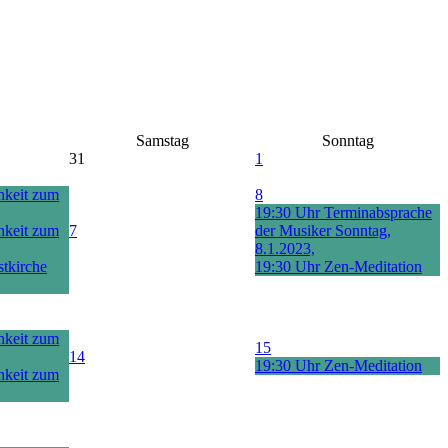
Samstag
Sonntag
31
1
hkeit zum
8
19:30 Uhr Terminabsprache
hkeit zum
7
der Musiker Sonntag,
8.1.2023,
tkirche
19:30 Uhr Zen-Meditation
hkeit zum
15
14
19:30 Uhr Zen-Meditation
hkeit zum